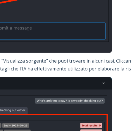
Visualizza sorgente" che puoi trovare in alcuni casi. Cliccan
tagli che l'IA ha effettivamente utilizzato per elaborare la ri