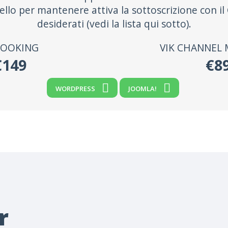
ello per mantenere attiva la sottoscrizione con i
desiderati (vedi la lista qui sotto).
BOOKING
VIK CHANNEL
€149
€8
WORDPRESS
JOOMLA!
r