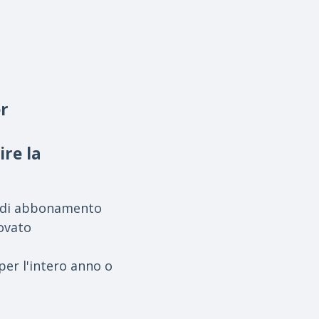
er
ire la
no di abbonamento
novato
per l'intero anno o