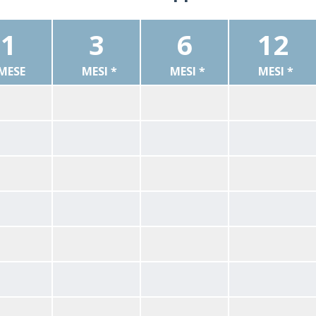
1
3
6
12
MESE
MESI *
MESI *
MESI *