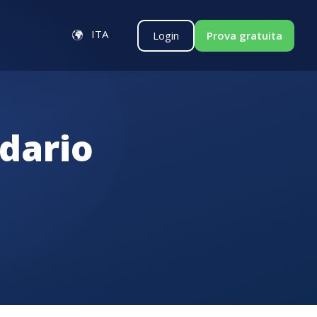
ITA
Login
Prova gratuita
dario