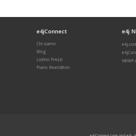
e4jConnect
e4j 
Chi siamo
e4j.co
Blog
e4jCon
Listino Prezzi
VikWP
Piano Rivenditori
e4jConnect.com and e4j - E