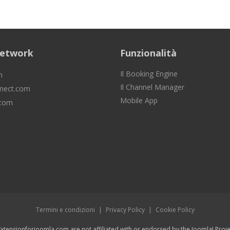
Network
Funzionalità
Il Booking Engine
m
Il Channel Manager
nect.com
Mobile App
.com
Termini e condizioni
|
Privacy Policy
|
Cookie Policy
xtensionforjoomla.com are not affiliated with or endorsed by the Joomla! Proj