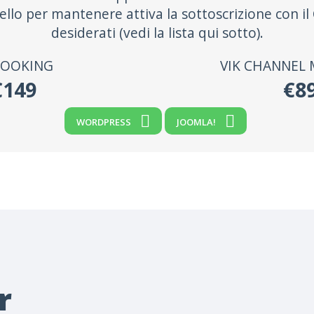
ello per mantenere attiva la sottoscrizione con i
desiderati (vedi la lista qui sotto).
BOOKING
VIK CHANNEL
€149
€8
WORDPRESS
JOOMLA!
r