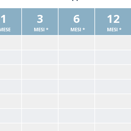
1
3
6
12
MESE
MESI *
MESI *
MESI *