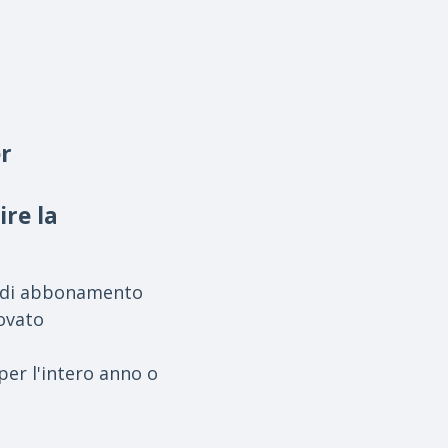
er
ire la
no di abbonamento
novato
per l'intero anno o