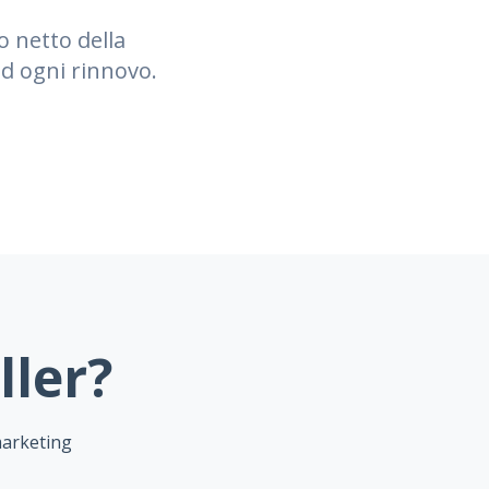
o netto della
ad ogni rinnovo.
ller?
marketing