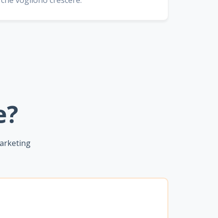
 che vogliono crescere.
e?
marketing