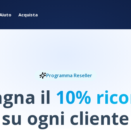
Aiuto
Acquista
Programma Reseller
gna il
10% rico
su ogni cliente