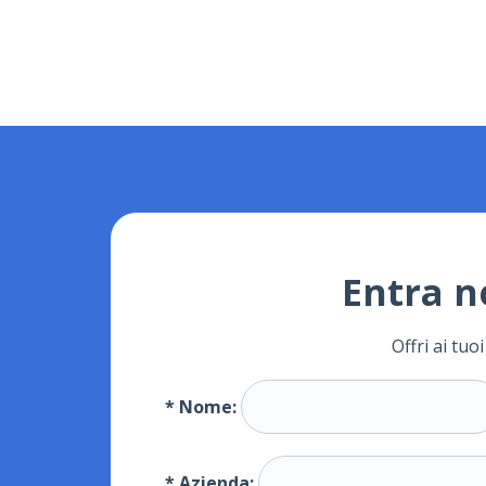
Entra n
Offri ai tu
*
Nome:
*
Azienda: