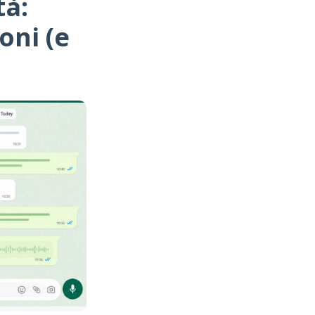
tà:
oni (e