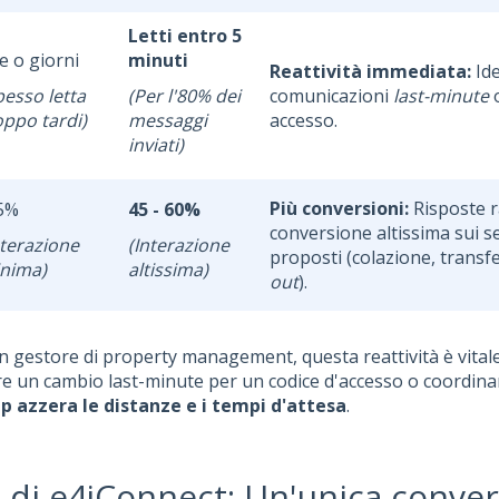
Letti entro 5
e o giorni
minuti
Reattività immediata:
Ide
pesso letta
(Per l'80% dei
comunicazioni
last-minute
o
oppo tardi)
messaggi
accesso.
inviati)
Più conversioni:
Risposte r
5%
45 - 60%
conversione altissima sui se
nterazione
(Interazione
proposti (colazione, transf
nima)
altissima)
out
).
n gestore di property management, questa reattività è vital
 un cambio last-minute per un codice d'accesso o coordinare
 azzera le distanze e i tempi d'attesa
.
a di e4jConnect: Un'unica conve