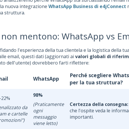
lo analizzeremo perché WhatsApp sta surclassando l'email n
 la nuova integrazione
WhatsApp Business di e4jConnect
r
ua struttura.
i non mentono: WhatsApp vs Em
fidando l'esperienza della tua clientela e la logistica della tu
lle email, questi dati (aggiornati ai
valori globali di riferi
o dell'utente) dovrebbero farti riflettere:
Perché scegliere What
ail
WhatsApp
per la tua struttura?
98%
-22%
(Praticamente
Certezza della consegna:
enalizzato da
ogni
che l'ospite veda le informa
am e cartelle
messaggio
importanti.
romozioni")
viene letto)