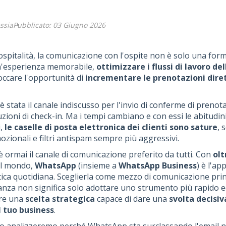
ssia
Pubblicato: 03 Giugno 2026
ospitalità, la comunicazione con l'ospite non è solo una forma
n'esperienza memorabile,
ottimizzare i flussi di lavoro de
occare l'opportunità di
incrementare le prenotazioni dire
 è stata il canale indiscusso per l'invio di conferme di prenot
uzioni di check-in. Ma i tempi cambiano e con essi le abitudini 
i,
le caselle di posta elettronica dei clienti sono sature
, 
zionali e filtri antispam sempre più aggressivi.
ormai il canale di comunicazione preferito da tutti. Con
olt
l mondo,
WhatsApp
(insieme a
WhatsApp Business
) è l'ap
ica quotidiana. Sceglierla come mezzo di comunicazione princ
anza non significa solo adottare uno strumento più rapido e
are una
scelta strategica
capace di dare una
svolta decisiv
 tuo business
.