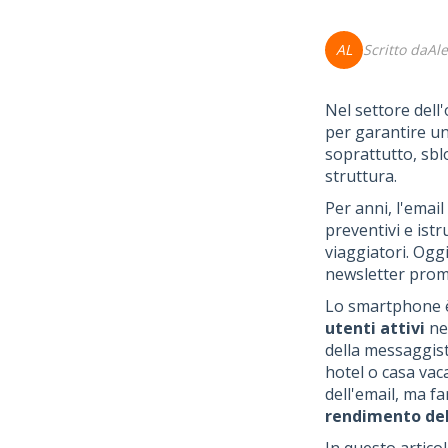
AL
Scritto da
Ale
Nel settore dell'
per garantire u
soprattutto, sbl
struttura.
Per anni, l'email
preventivi e istr
viaggiatori. Ogg
newsletter promo
Lo smartphone è 
utenti attivi
ne
della messaggist
hotel o casa vac
dell'email, ma f
rendimento del