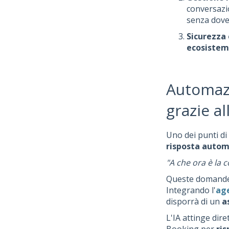
conversazi
senza dover
Sicurezza 
ecosistem
Automazi
grazie al
Uno dei punti di 
risposta automa
"A che ora è la c
Queste domande r
Integrando l'
age
disporrà di un
a
L'IA attinge dir