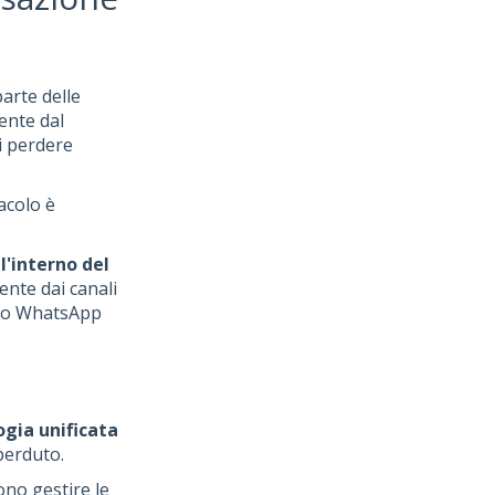
arte delle
ente dal
i perdere
acolo è
'interno del
ente dai canali
ggio WhatsApp
ogia unificata
perduto.
ono gestire le