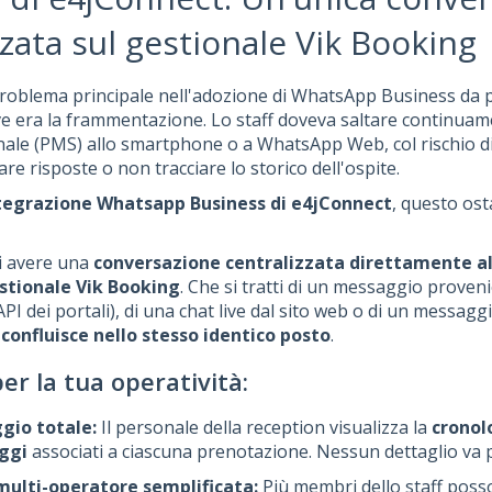
zzata sul gestionale Vik Booking
 problema principale nell'adozione di WhatsApp Business da p
ive era la frammentazione. Lo staff doveva saltare continuam
nale (PMS) allo smartphone o a WhatsApp Web, col rischio d
re risposte o non tracciare lo storico dell'ospite.
tegrazione Whatsapp Business di e4jConnect
, questo ost
i avere una
conversazione centralizzata direttamente all
stionale Vik Booking
. Che si tratti di un messaggio proveni
API dei portali), di una chat live dal sito web o di un messa
 confluisce nello stesso identico posto
.
per la tua operatività:
gio totale:
Il personale della reception visualizza la
cronol
ggi
associati a ciascuna prenotazione. Nessun dettaglio va 
multi-operatore semplificata:
Più membri dello staff poss