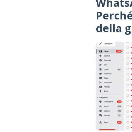
WhatsA
Perché
della 