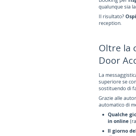
Booking per
ri
qualunque sia la 
Il risultato?
Ospi
reception.
Oltre la
Door Acc
La messaggistica
superiore se com
sostituendo di f
Grazie alle aut
automatico di me
Qualche gio
in online
(ra
Il giorno de