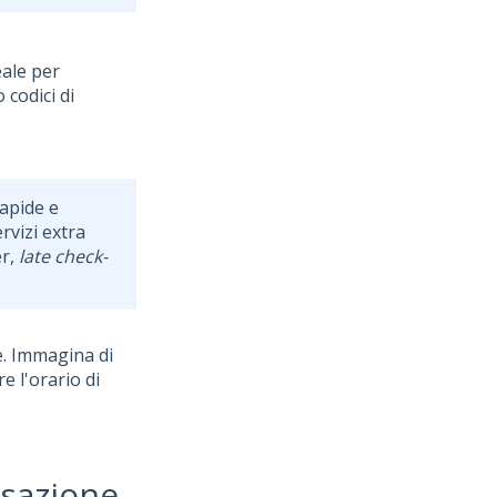
ale per
 codici di
apide e
rvizi extra
er,
late check-
e. Immagina di
 l'orario di
rsazione