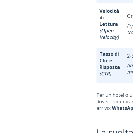
Velocità
Or
di
Lettura
(S
(Open
tr
Velocity)
Tasso di
2-
Clic e
(I
Risposta
mi
(CTR)
Per un hotel o u
dover comunicare
arrivo:
WhatsApp
La svolt