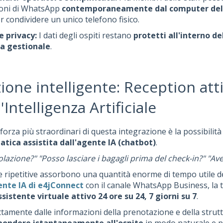
oni di WhatsApp
contemporaneamente dal computer dell
 condividere un unico telefono fisico.
e privacy:
I dati degli ospiti restano
protetti all'interno de
a gestionale
.
one intelligente: Reception att
l'Intelligenza Artificiale
forza più straordinari di questa integrazione è la possibilità d
tica assistita dall'agente IA (chatbot)
.
olazione?" "Posso lasciare i bagagli prima del check-in?" "Avet
ipetitive assorbono una quantità enorme di tempo utile del
nte IA di e4jConnect
con il canale WhatsApp Business, la 
ssistente virtuale attivo 24 ore su 24, 7 giorni su 7
.
ettamente dalle informazioni della prenotazione e della strut