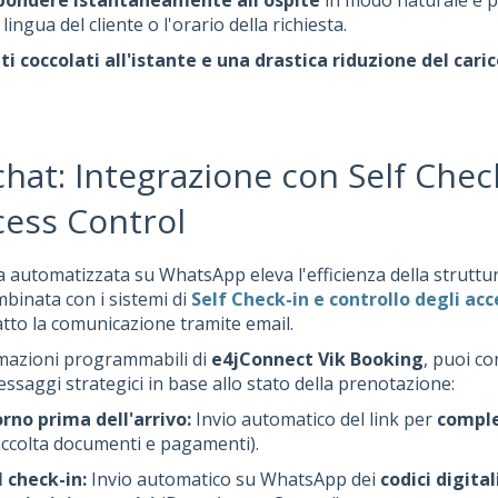
spondere istantaneamente all'ospite
in modo naturale e p
lingua del cliente o l'orario della richiesta.
ti coccolati all'istante e una drastica riduzione del caric
 chat: Integrazione con Self Chec
ess Control
 automatizzata su WhatsApp eleva l'efficienza della struttura
binata con i sistemi di
Self Check-in e controllo degli acc
atto la comunicazione tramite email.
omazioni programmabili di
e4jConnect Vik Booking
, puoi co
ssaggi strategici in base allo stato della prenotazione:
rno prima dell'arrivo:
Invio automatico del link per
comple
ccolta documenti e pagamenti).
l check-in:
Invio automatico su WhatsApp dei
codici digital