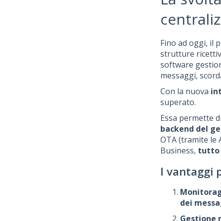
centrali
Fino ad oggi, il
strutture ricett
software gestio
messaggi, scorda
Con la nuova
in
superato.
Essa permette d
backend del ge
OTA (tramite le 
Business,
tutto
I vantaggi 
Monitorag
dei messa
Gestione 