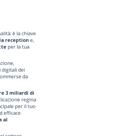
lità: è la chiave
lla reception
e,
tte
per la tua
azione,
digitali dei
sommerse da
re 3 miliardi di
plicazione regina
ipale per il tuo
d efficace
a al