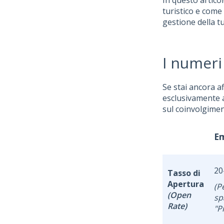
In questo artico
turistico e come
gestione della t
I numer
Se stai ancora af
esclusivamente a
sul coinvolgiment
Em
20
Tasso di
Apertura
(P
(Open
sp
Rate)
"P