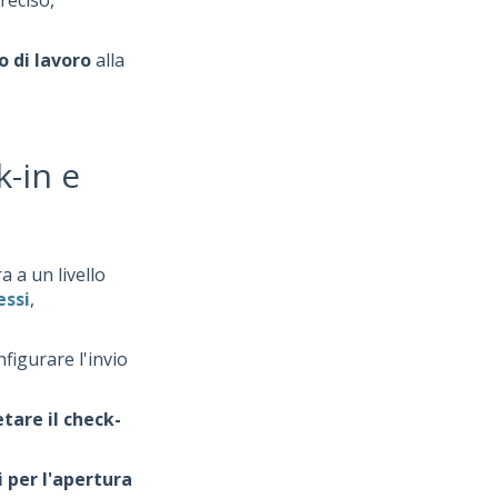
reciso,
o di lavoro
alla
k-in e
 a un livello
essi
,
nfigurare l'invio
tare il check-
i per l'apertura