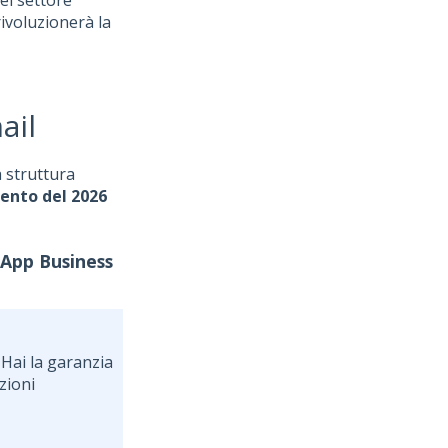
el settore
ivoluzionerà la
ail
a struttura
mento del 2026
sApp Business
Hai la garanzia
zioni