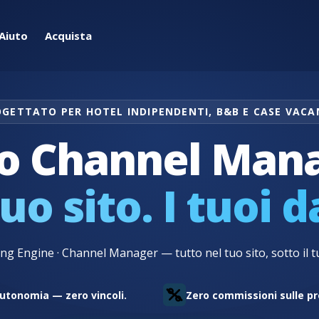
Aiuto
Acquista
GETTATO PER HOTEL INDIPENDENTI, B&B E CASE VAC
l, B&B e Case 
uo Channel Man
tuo sito. I tuoi d
ng Engine · Channel Manager — tutto nel tuo sito, sotto il tu
utonomia — zero vincoli.
Zero commissioni sulle pr