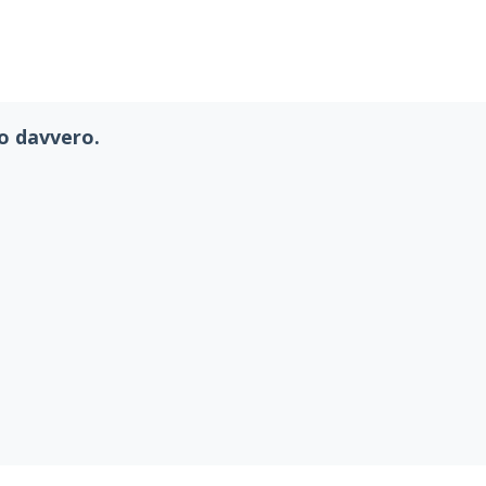
Scopri l'App Mobile
no davvero.