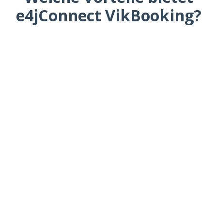
e4jConnect VikBooking?