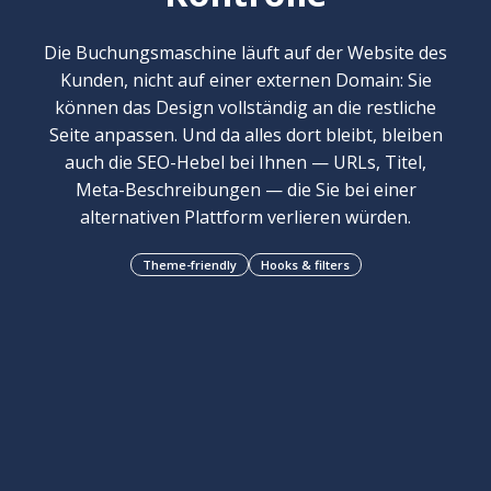
Die Buchungsmaschine läuft auf der Website des
Kunden, nicht auf einer externen Domain: Sie
können das Design vollständig an die restliche
Seite anpassen. Und da alles dort bleibt, bleiben
auch die SEO-Hebel bei Ihnen — URLs, Titel,
Meta-Beschreibungen — die Sie bei einer
alternativen Plattform verlieren würden.
Theme-friendly
Hooks & filters
Minimale
Einmalige
Erweiterbares
Dokument
technische
Lizenz
Framework
zum Chan